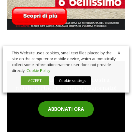
X
This Website uses cookies, small text files placed by the
site on the computer or mobile device, which automatically
collect some information that the user does not provide
directly.
Cookie Policy
Sfoglia comodamente la nostra
ACCEPT
Cookie settings
rivista cartacea e rimani aggiornato!
ABBONATI ORA