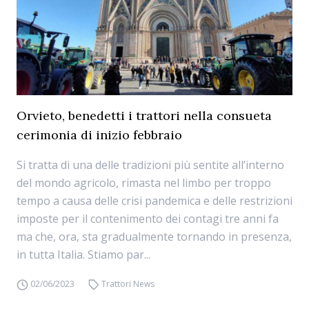
Orvieto, benedetti i trattori nella consueta
cerimonia di inizio febbraio
Si tratta di una delle tradizioni più sentite all’interno
del mondo agricolo, rimasta nel limbo per troppo
tempo a causa delle crisi pandemica e delle restrizioni
imposte per il contenimento dei contagi tre anni fa
ma che, ora, sta gradualmente tornando in presenza,
in tutta Italia. Stiamo par...
02/06/2023
Trattori News