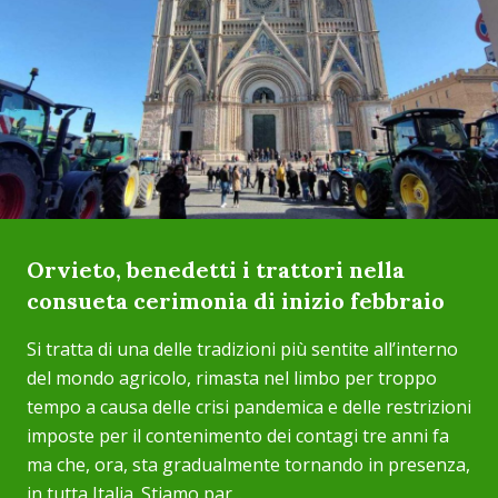
Orvieto, benedetti i trattori nella
consueta cerimonia di inizio febbraio
Si tratta di una delle tradizioni più sentite all’interno
del mondo agricolo, rimasta nel limbo per troppo
tempo a causa delle crisi pandemica e delle restrizioni
imposte per il contenimento dei contagi tre anni fa
ma che, ora, sta gradualmente tornando in presenza,
in tutta Italia. Stiamo par...