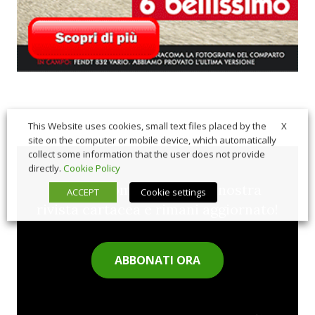
X
This Website uses cookies, small text files placed by the
site on the computer or mobile device, which automatically
collect some information that the user does not provide
directly.
Cookie Policy
Sfoglia comodamente la nostra
ACCEPT
Cookie settings
rivista cartacea e rimani aggiornato!
ABBONATI ORA