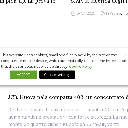
un pick-up. La prova in
SIAP, la fabbrica degli
07/21/2026
In Vetrina
,
Int
X
This Website uses cookies, small text files placed by the site on the
computer or mobile device, which automatically collect some information
that the user does not provide directly.
Cookie Policy
ACCEPT
Cookie settings
JCB. Nuova pala compatta 403, un concentrato d
JCB ha rinnovato la pala gommata compatta 403 da 25 qu
aumentandone prestazioni, comfort e sicurezza. La nuo
monta un quattro cilindri Kubota da 36 cavalli, vanta