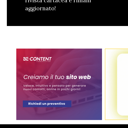
rivista cartacea e rimani
aggiornato!