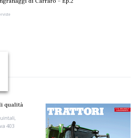
 ingranaggi di Carraro – Ep.2
erviste
i qualità
intali,
va 403