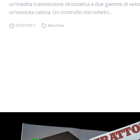
un’inedita trasmissione idrostatica a due gamme di veloc
un’evoluta cabina. Un controllo micrometri...
07/07/2017
Macchine