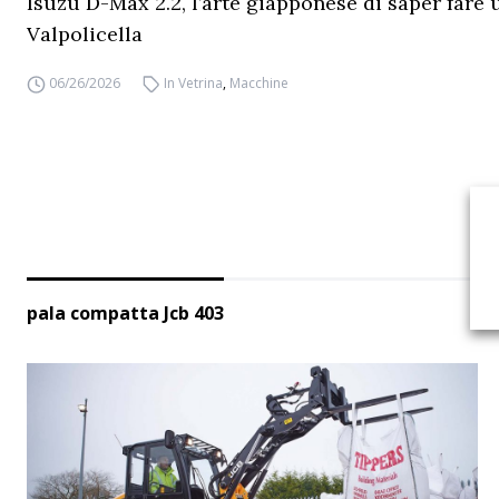
Isuzu D-Max 2.2, l’arte giapponese di saper fare 
Valpolicella
06/26/2026
In Vetrina
,
Macchine
pala compatta Jcb 403