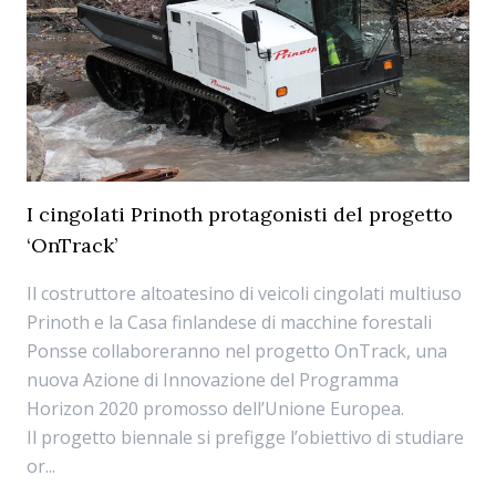
I cingolati Prinoth protagonisti del progetto
‘OnTrack’
Il costruttore altoatesino di veicoli cingolati multiuso
Prinoth e la Casa finlandese di macchine forestali
Ponsse collaboreranno nel progetto OnTrack, una
nuova Azione di Innovazione del Programma
Horizon 2020 promosso dell’Unione Europea.
Il progetto biennale si prefigge l’obiettivo di studiare
or...