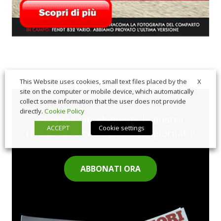
X
This Website uses cookies, small text files placed by the
site on the computer or mobile device, which automatically
collect some information that the user does not provide
directly.
Cookie Policy
Sfoglia comodamente la nostra
ACCEPT
Cookie settings
rivista cartacea e rimani aggiornato!
ABBONATI ORA