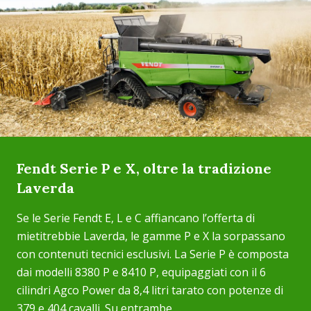
Fendt Serie P e X, oltre la tradizione
Laverda
Se le Serie Fendt E, L e C affiancano l’offerta di
mietitrebbie Laverda, le gamme P e X la sorpassano
con contenuti tecnici esclusivi. La Serie P è composta
dai modelli 8380 P e 8410 P, equipaggiati con il 6
cilindri Agco Power da 8,4 litri tarato con potenze di
379 e 404 cavalli. Su entrambe,...