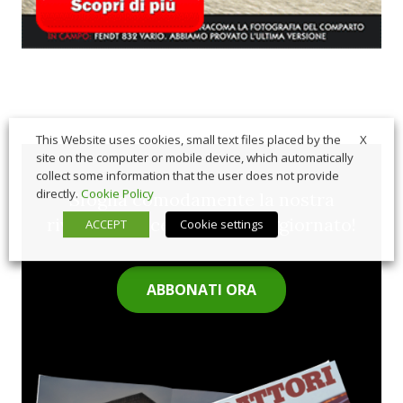
X
This Website uses cookies, small text files placed by the
site on the computer or mobile device, which automatically
collect some information that the user does not provide
directly.
Cookie Policy
Sfoglia comodamente la nostra
rivista cartacea e rimani aggiornato!
ACCEPT
Cookie settings
ABBONATI ORA