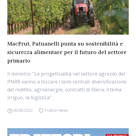
MacFrut, Patuanelli punta su sostenibilità e
sicurezza alimentare per il futuro del settore
primario
Il ministro: "Le progettualità nel settore agricolo del
PNRR vanno a toccare i temi centrali: diversificazione
del reddito, agroenergie, contratti di filiera, il tema
irriguo, la logistica"
05/05/2022
Trattori News