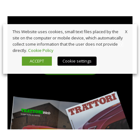
X
This Website uses cookies, small text files placed by the
Sfoglia comodamente la nostra
site on the computer or mobile device, which automatically
rivista cartacea e rimani aggiornato!
collect some information that the user does not provide
directly.
Cookie Policy
ACCEPT
Cookie settings
ABBONATI ORA