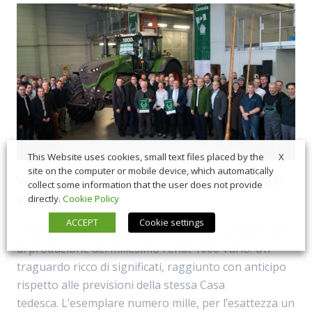
X
This Website uses cookies, small text files placed by the
site on the computer or mobile device, which automatically
Venduto (in Canada) il millesimo Fendt 1000
collect some information that the user does not provide
Vario
directly.
Cookie Policy
ACCEPT
Cookie settings
Festa grande a Marktoberdorf per l’uscita dalla linea
di produzione del millesimo Fendt 1000 Vario. Un
traguardo ricco di significati, raggiunto con anticipo
rispetto alle previsioni della stessa Casa
tedesca. L’esemplare numero mille, per l’esattezza un