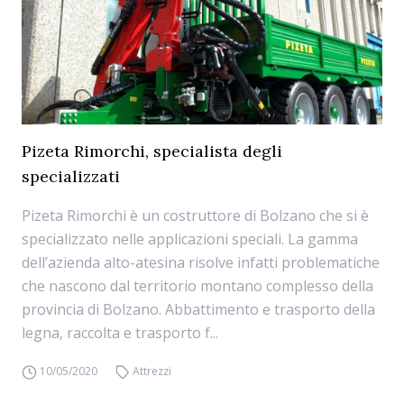
Pizeta Rimorchi, specialista degli
specializzati
Pizeta Rimorchi è un costruttore di Bolzano che si è
specializzato nelle applicazioni speciali. La gamma
dell’azienda alto-atesina risolve infatti problematiche
che nascono dal territorio montano complesso della
provincia di Bolzano. Abbattimento e trasporto della
legna, raccolta e trasporto f...
10/05/2020
Attrezzi