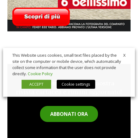
X
This Website uses cookies, small text files placed by the
site on the computer or mobile device, which automatically
collect some information that the user does not provide
directly.
Cookie Policy
Sfoglia comodamente la nostra
ACCEPT
Cookie settings
rivista cartacea e rimani aggiornato!
ABBONATI ORA