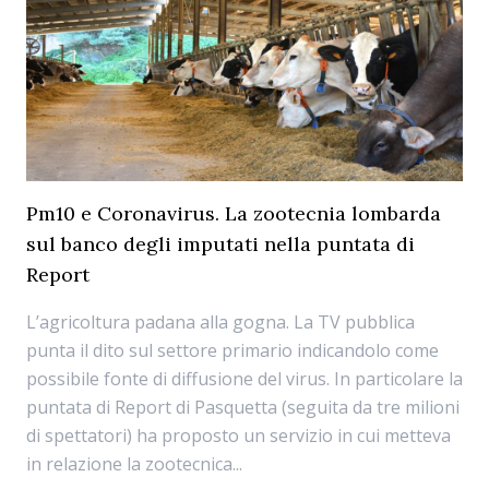
Pm10 e Coronavirus. La zootecnia lombarda
sul banco degli imputati nella puntata di
Report
L’agricoltura padana alla gogna. La TV pubblica
punta il dito sul settore primario indicandolo come
possibile fonte di diffusione del virus. In particolare la
puntata di Report di Pasquetta (seguita da tre milioni
di spettatori) ha proposto un servizio in cui metteva
in relazione la zootecnica...