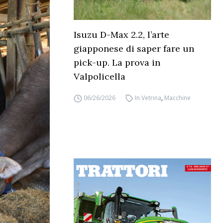
Isuzu D-Max 2.2, l’arte
giapponese di saper fare un
pick-up. La prova in
Valpolicella
06/26/2026
In Vetrina
,
Macchine