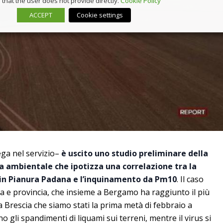
that the user does not provide directly.
Cookie Policy
ACCEPT
Cookie settings
iega nel servizio–
è uscito uno studio preliminare della
na ambientale che ipotizza una correlazione tra la
 in Pianura Padana e l’inquinamento da Pm10
. Il caso
ia e provincia, che insieme a Bergamo ha raggiunto il più
a Brescia che siamo stati la prima metà di febbraio a
li spandimenti di liquami sui terreni, mentre il virus si