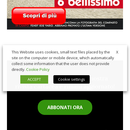
X
This Website uses cookies, small text files placed by the
site on the computer or mobile device, which automatically
collect some information that the user does not provide
directly.
Cookie Policy
Sfoglia comodamente la nostra
ACCEPT
Cookie settings
rivista cartacea e rimani aggiornato!
ABBONATI ORA