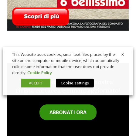
X
This Website uses cookies, small text files placed by the
site on the computer or mobile device, which automatically
collect some information that the user does not provide
directly.
Cookie Policy
Sfoglia comodamente la nostra
ACCEPT
Cookie settings
rivista cartacea e rimani aggiornato!
ABBONATI ORA