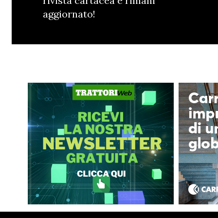
rivista cartacea e rimani
aggiornato!