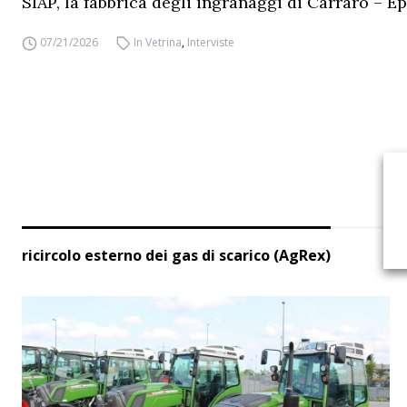
SIAP, la fabbrica degli ingranaggi di Carraro – Ep
07/21/2026
In Vetrina
,
Interviste
ricircolo esterno dei gas di scarico (AgRex)