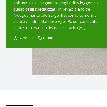
abbraccia sia il segmento degli utility leggeri sia
quello degli specializzati. In primo piano c’è
l’adeguamento allo Stage IIIB, con la conferma
del tre cilindri finlandese Agco Power corredato
di ricircolo esterno dei gas di scarico (Ag...
10/29/2017
Trattori