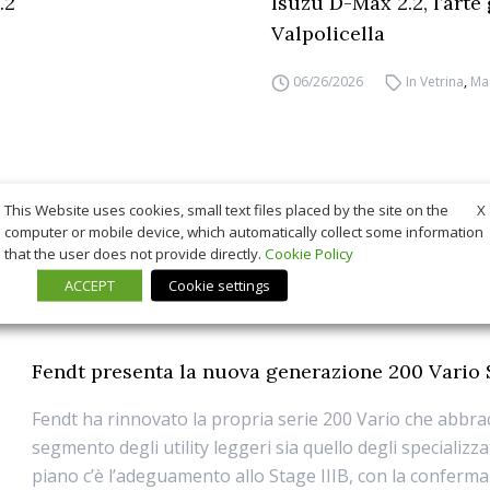
.2
Isuzu D-Max 2.2, l’arte
Valpolicella
06/26/2026
In Vetrina
,
Ma
X
This Website uses cookies, small text files placed by the site on the
computer or mobile device, which automatically collect some information
that the user does not provide directly.
Cookie Policy
ACCEPT
Cookie settings
Fendt presenta la nuova generazione 200 Vario S
Fendt ha rinnovato la propria serie 200 Vario che abbracc
segmento degli utility leggeri sia quello degli specializza
piano c’è l’adeguamento allo Stage IIIB, con la conferma 