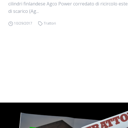
cilindri finlandese Agco Power corredato di ricircolo est
di scarico (Ag...
10/29/2017
Trattori