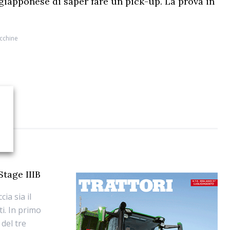
 giapponese di saper fare un pick-up. La prova in
cchine
tage IIIB
ia sia il
ti. In primo
del tre