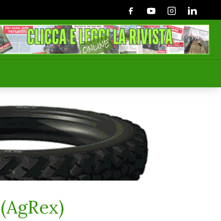
Facebook
Youtube
Instagram
Linkedin
o (AgRex)