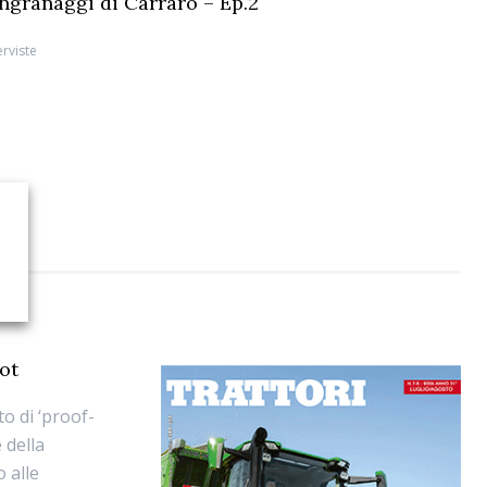
 ingranaggi di Carraro – Ep.2
erviste
ot
o di ‘proof-
 della
 alle