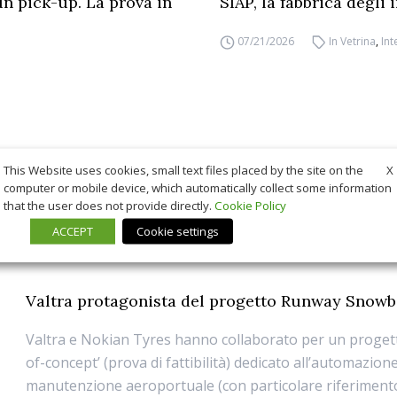
un pick-up. La prova in
SIAP, la fabbrica degli
07/21/2026
In Vetrina
,
Int
X
This Website uses cookies, small text files placed by the site on the
computer or mobile device, which automatically collect some information
that the user does not provide directly.
Cookie Policy
ACCEPT
Cookie settings
Valtra protagonista del progetto Runway Snowb
Valtra e Nokian Tyres hanno collaborato per un progett
of-concept’ (prova di fattibilità) dedicato all’automazione
manutenzione aeroportuale (con particolare riferimento