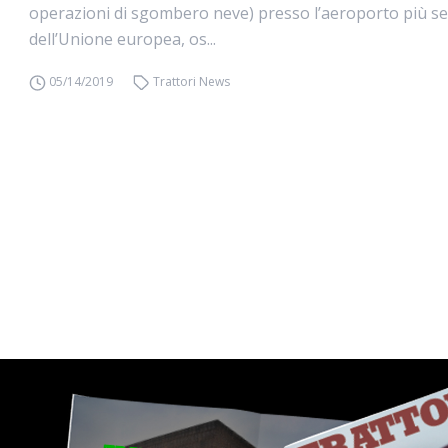
operazioni di sgombero neve) presso l’aeroporto più se
dell’Unione europea, os...
05/14/2019
Trattori News