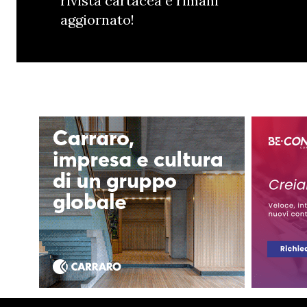
rivista cartacea e rimani
aggiornato!