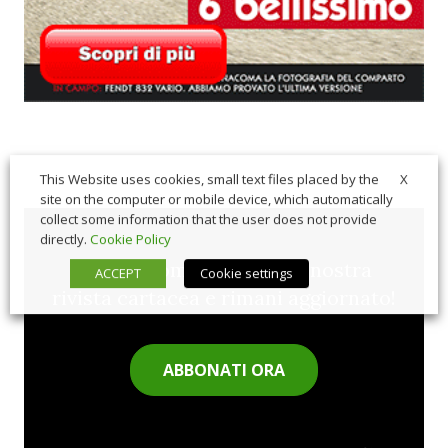
X
This Website uses cookies, small text files placed by the
site on the computer or mobile device, which automatically
collect some information that the user does not provide
directly.
Cookie Policy
Sfoglia comodamente la nostra
ACCEPT
Cookie settings
rivista cartacea e rimani aggiornato!
ABBONATI ORA