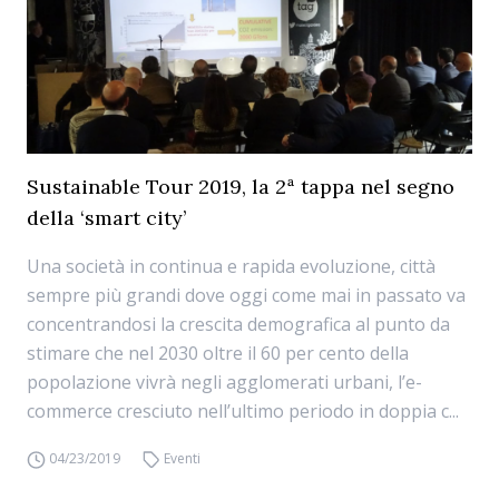
Sustainable Tour 2019, la 2ª tappa nel segno
della ‘smart city’
Una società in continua e rapida evoluzione, città
sempre più grandi dove oggi come mai in passato va
concentrandosi la crescita demografica al punto da
stimare che nel 2030 oltre il 60 per cento della
popolazione vivrà negli agglomerati urbani, l’e-
commerce cresciuto nell’ultimo periodo in doppia c...
04/23/2019
Eventi