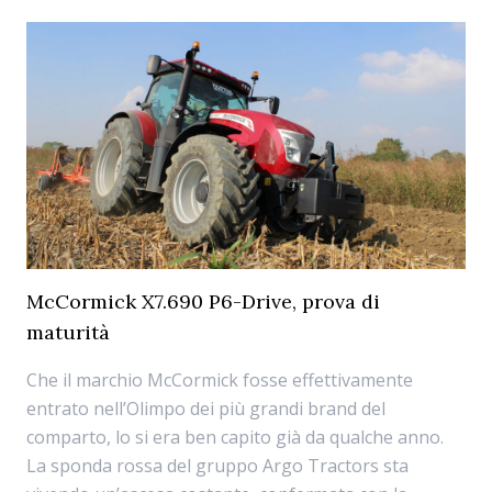
McCormick X7.690 P6-Drive, prova di
maturità
Che il marchio McCormick fosse effettivamente
entrato nell’Olimpo dei più grandi brand del
comparto, lo si era ben capito già da qualche anno.
La sponda rossa del gruppo Argo Tractors sta