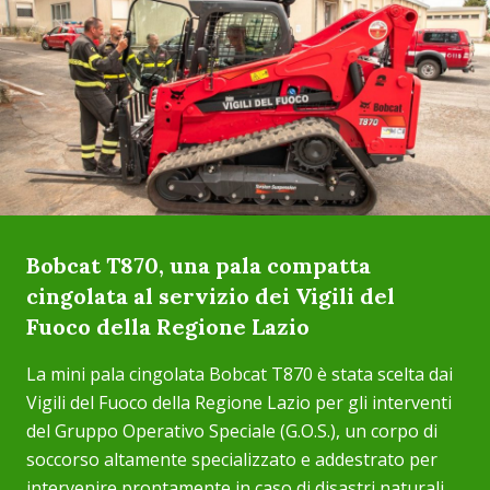
Bobcat T870, una pala compatta
cingolata al servizio dei Vigili del
Fuoco della Regione Lazio
La mini pala cingolata Bobcat T870 è stata scelta dai
Vigili del Fuoco della Regione Lazio per gli interventi
del Gruppo Operativo Speciale (G.O.S.), un corpo di
soccorso altamente specializzato e addestrato per
intervenire prontamente in caso di disastri naturali