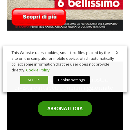
X
This Website uses cookies, small text files placed by the
site on the computer or mobile device, which automatically
collect some information that the user does not provide
directly.
Cookie Policy
Sfoglia comodamente la nostra
ACCEPT
Cookie settings
rivista cartacea e rimani aggiornato!
ABBONATI ORA