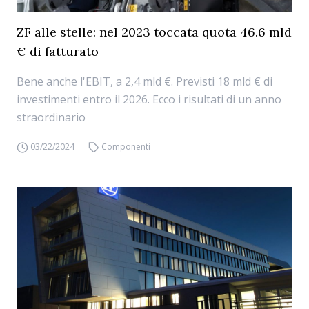
ZF alle stelle: nel 2023 toccata quota 46.6 mld
€ di fatturato
Bene anche l'EBIT, a 2,4 mld €. Previsti 18 mld € di
investimenti entro il 2026. Ecco i risultati di un anno
straordinario
03/22/2024
Componenti