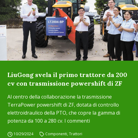
LiuGong svela il primo trattore da 200
cv con trasmissione powershift di ZF
Al centro della collaborazione la trasmissione
TerraPower powershift di ZF, dotata di controllo
elettroidraulico della PTO, che copre la gamma di
potenza da 100 a 280 cv. I commenti
10/29/2024
Componenti
,
Trattori