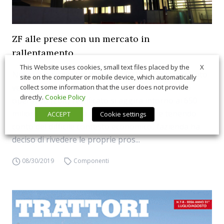
ZF alle prese con un mercato in
rallentamento
X
This Website uses cookies, small text files placed by the
Nel primo semestre di questo 2019, ZF ha registrato
site on the computer or mobile device, which automatically
vendite per circa 18,4 miliardi di euro. Il risultato
collect some information that the user does not provide
directly.
Cookie Policy
operativo (Ebit) rettificato si aggira intorno ai 650
milioni di euro. Sulla base di questi dati e tenendo
ACCEPT
Cookie settings
conto del difficile contesto economico, l’azienda ha
deciso di rivedere le proprie pros...
08/30/2019
Componenti