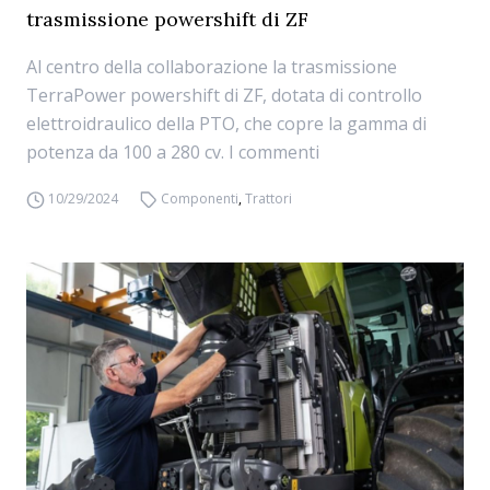
trasmissione powershift di ZF
Al centro della collaborazione la trasmissione
TerraPower powershift di ZF, dotata di controllo
elettroidraulico della PTO, che copre la gamma di
potenza da 100 a 280 cv. I commenti
10/29/2024
Componenti
,
Trattori