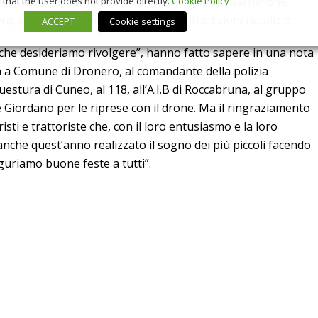
, dedicata alla memoria del compianto Marco Garnerone,
that the user does not provide directly.
Cookie Policy
, e fautore di tante delle precedenti edizioni natalizie.
ACCEPT
Cookie settings
 che desideriamo rivolgere”, hanno fatto sapere in una nota
 va a Comune di Dronero, al comandante della polizia
uestura di Cuneo, al 118, all’A.I.B di Roccabruna, al gruppo
 Giordano per le riprese con il drone. Ma il ringraziamento
oristi e trattoriste che, con il loro entusiasmo e la loro
nche quest’anno realizzato il sogno dei più piccoli facendo
uriamo buone feste a tutti”.