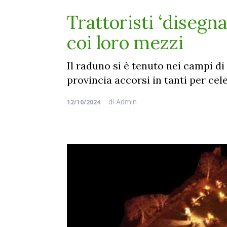
Trattoristi ‘disegn
coi loro mezzi
Il raduno si è tenuto nei campi d
provincia accorsi in tanti per cel
di
Admin
12/10/2024