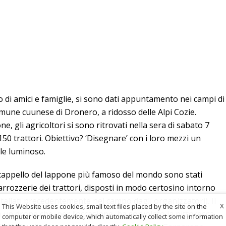
ito di amici e famiglie, si sono dati appuntamento nei campi di
omune cuunese di Dronero, a ridosso delle Alpi Cozie.
, gli agricoltori si sono ritrovati nella sera di sabato 7
150 trattori. Obiettivo? ‘Disegnare’ con i loro mezzi un
le luminoso.
o cappello del lappone più famoso del mondo sono stati
 carrozzerie dei trattori, disposti in modo certosino intorno
nstallati precedentemente nel campo dagli organizzatori). Il
X
This Website uses cookies, small text files placed by the site on the
 un drone che, per l’occasione, ha sorvolato la pittoresca
computer or mobile device, which automatically collect some information