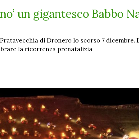
ano’ un gigantesco Babbo Na
i Pratavecchia di Dronero lo scorso 7 dicembre. 
ebrare la ricorrenza prenatalizia