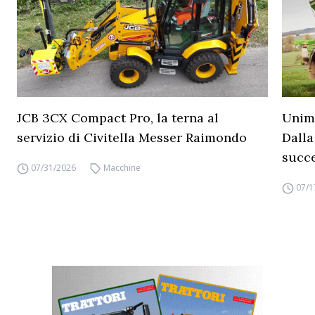
JCB 3CX Compact Pro, la terna al
Unimo
servizio di Civitella Messer Raimondo
Dalla
succ
07/31/2026
Macchine
07/1