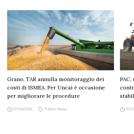
Grano, TAR annulla monitoraggio dei
PAC, 
costi di ISMEA. Per Uncai è occasione
contr
per migliorare le procedure
stabi
07/30/2026
Trattori News
07/2