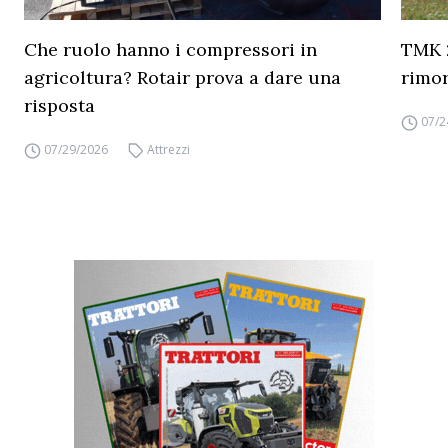
Che ruolo hanno i compressori in
TMK 2
agricoltura? Rotair prova a dare una
rimor
risposta
07/2
07/29/2026
Attrezzi