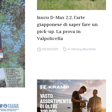
Isuzu D-Max 2.2, l’arte
giapponese di saper fare un
pick-up. La prova in
Valpolicella
06/26/2026
In Vetrina
,
Macchine