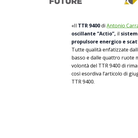
«Il
TTR 9400
di
Antonio Carr
oscillante “Actio”,
il
sistema
propulsore energico e sca
Tutte qualità enfatizzate da
basso e dalle quattro ruote m
volontà del TTR 9400 di rima
così esordiva l’articolo di g
TTR 9400.