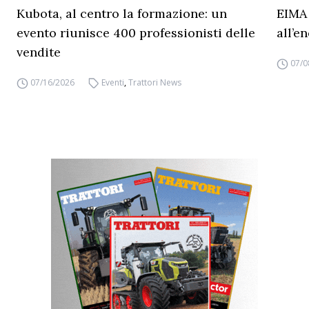
Kubota, al centro la formazione: un
EIMA 
evento riunisce 400 professionisti delle
all’e
vendite
07/0
07/16/2026
Eventi
,
Trattori News