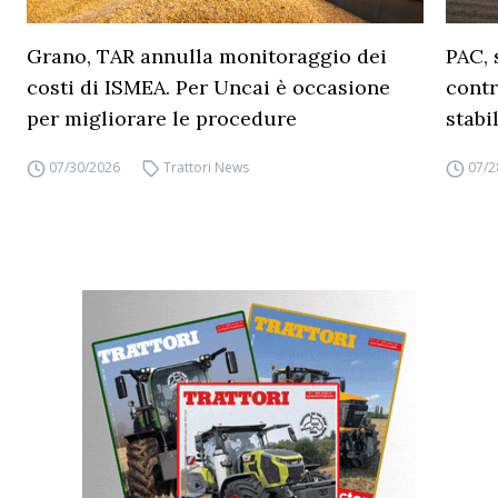
Grano, TAR annulla monitoraggio dei
PAC, 
costi di ISMEA. Per Uncai è occasione
contr
per migliorare le procedure
stabi
07/30/2026
Trattori News
07/2