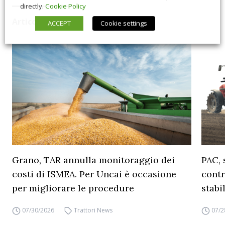
directly.
Cookie Policy
Articoli correlati
ACCEPT
Cookie settings
Grano, TAR annulla monitoraggio dei
PAC, 
costi di ISMEA. Per Uncai è occasione
contr
per migliorare le procedure
stabi
07/30/2026
Trattori News
07/2