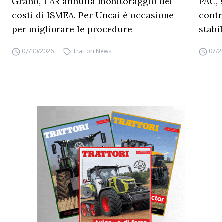
Grano, TAR annulla monitoraggio dei
PAC, 
costi di ISMEA. Per Uncai è occasione
contr
per migliorare le procedure
stabi
07/30/2026
Trattori News
07/2