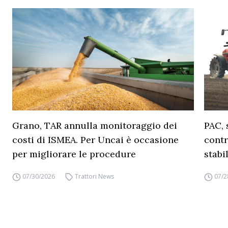
Grano, TAR annulla monitoraggio dei
PAC, 
costi di ISMEA. Per Uncai è occasione
contr
per migliorare le procedure
stabi
07/30/2026
Trattori News
07/2