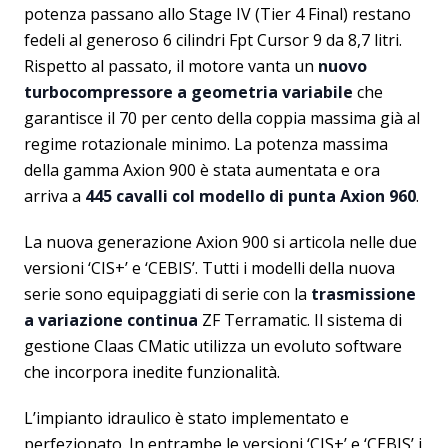
potenza passano allo Stage IV (Tier 4 Final) restano
fedeli al generoso 6 cilindri Fpt Cursor 9 da 8,7 litri.
Rispetto al passato, il motore vanta un
nuovo
turbocompressore a geometria variabile
che
garantisce il 70 per cento della coppia massima già al
regime rotazionale minimo. La potenza massima
della gamma Axion 900 è stata aumentata e ora
arriva a
445 cavalli col modello di punta Axion 960
.
La nuova generazione Axion 900 si articola nelle due
versioni ‘
CIS+’ e ‘CEBIS’.
Tutti i modelli della nuova
serie sono equipaggiati di serie con la
trasmissione
a variazione continua
ZF Terramatic. Il sistema di
gestione Claas CMatic utilizza un evoluto software
che incorpora inedite funzionalità.
L’impianto idraulico è stato implementato e
perfezionato. In entrambe le versioni ‘CIS+’ e ‘CEBIS’ i