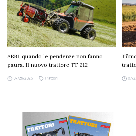
AEBI, quando le pendenze non fanno
Tümos
paura. Il nuovo trattore TT 212
tratt
07/29/2026
Trattori
07/2