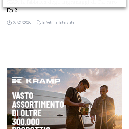
SIAP, la fabbrica degli ingranaggi di Carraro –
Ep.2
07/21/2026
In Vetrina
,
Interviste