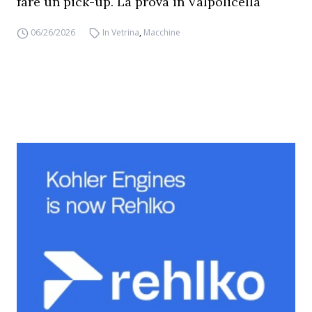
fare un pick-up. La prova in Valpolicella
06/26/2026
In Vetrina
,
Macchine