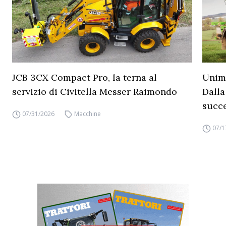
JCB 3CX Compact Pro, la terna al
Unimo
servizio di Civitella Messer Raimondo
Dalla
succ
07/31/2026
Macchine
07/1