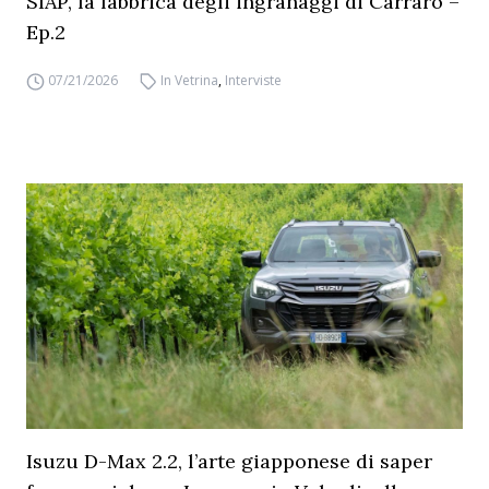
SIAP, la fabbrica degli ingranaggi di Carraro –
Ep.2
07/21/2026
In Vetrina
,
Interviste
Isuzu D-Max 2.2, l’arte giapponese di saper