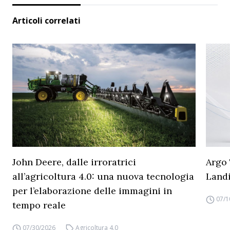
Articoli correlati
John Deere, dalle irroratrici
Argo 
all’agricoltura 4.0: una nuova tecnologia
Land
per l’elaborazione delle immagini in
07/1
tempo reale
07/30/2026
Agricoltura 4.0