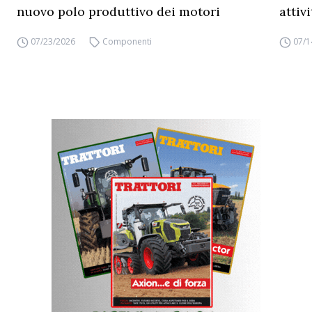
nuovo polo produttivo dei motori
attiv
07/23/2026
Componenti
07/1