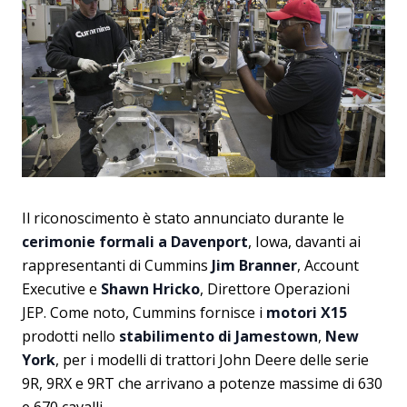
Il riconoscimento è stato annunciato durante le
cerimonie formali a Davenport
, Iowa, davanti ai
rappresentanti di Cummins
Jim Branner
, Account
Executive e
Shawn Hricko
, Direttore Operazioni
JEP. Come noto, Cummins fornisce i
motori X15
prodotti nello
stabilimento di Jamestown
,
New
York
, per i modelli di trattori John Deere delle serie
9R, 9RX e 9RT che arrivano a potenze massime di 630
e 670 cavalli.