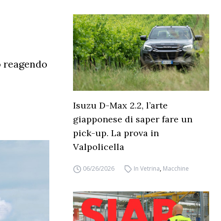
no reagendo
Isuzu D-Max 2.2, l’arte
giapponese di saper fare un
pick-up. La prova in
Valpolicella
06/26/2026
In Vetrina
,
Macchine