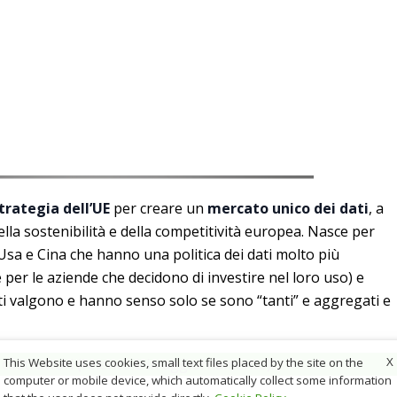
trategia dell’UE
per creare un
mercato unico dei dati
, a
lla sostenibilità e della competitività europea. Nasce per
Usa e Cina che hanno una politica dei dati molto più
per le aziende che decidono di investire nel loro uso) e
ati valgono e hanno senso solo se sono “tanti” e aggregati e
X
 costruttori (l’elenco è in aggiornamento):
This Website uses cookies, small text files placed by the site on the
computer or mobile device, which automatically collect some information