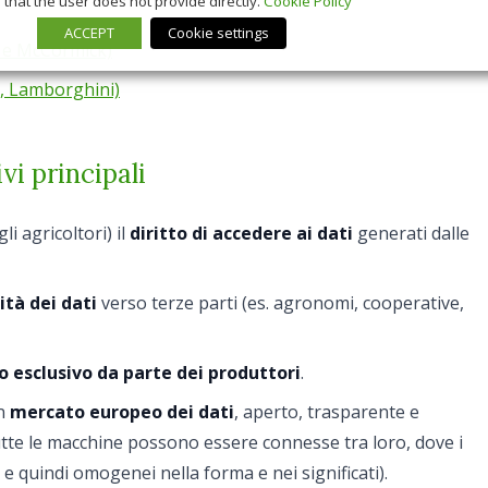
that the user does not provide directly.
Cookie Policy
ACCEPT
Cookie settings
i e McCormick)
, Lamborghini)
ivi principali
li agricoltori) il
diritto di accedere ai dati
generati dalle
ità dei dati
verso terze parti (es. agronomi, cooperative,
o esclusivo da parte dei produttori
.
un
mercato europeo dei dati
, aperto, trasparente e
utte le macchine possono essere connesse tra loro, dove i
 quindi omogenei nella forma e nei significati).