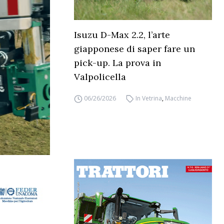
Isuzu D-Max 2.2, l’arte
giapponese di saper fare un
pick-up. La prova in
Valpolicella
06/26/2026
In Vetrina
,
Macchine