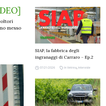
VIDEO]
oltori
iamo messo
SIAP, la fabbrica degli
ingranaggi di Carraro – Ep.2
07/21/2026
In Vetrina
,
Interviste