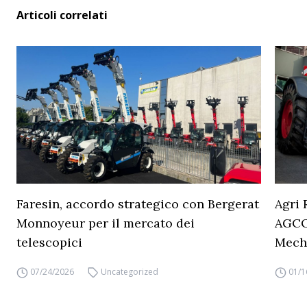
Articoli correlati
Faresin, accordo strategico con Bergerat
Agri 
Monnoyeur per il mercato dei
AGCO 
telescopici
Mech
07/24/2026
Uncategorized
01/1