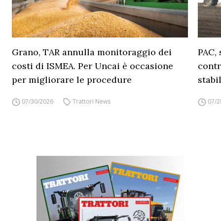
Grano, TAR annulla monitoraggio dei
PAC, 
costi di ISMEA. Per Uncai è occasione
contr
per migliorare le procedure
stabi
07/30/2026
Trattori News
07/2