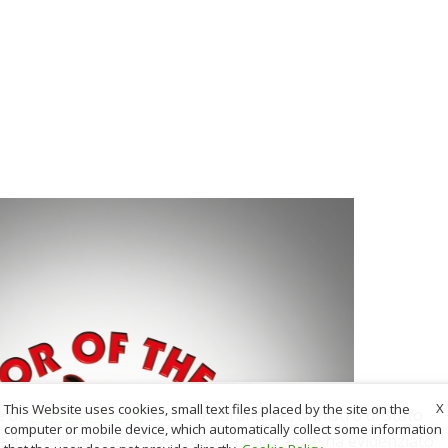
X
This Website uses cookies, small text files placed by the site on the
e di
EIMA Agrimach
, Shobha Karandlaje, Ministro di Stato
computer or mobile device, which automatically collect some information
 e il Benessere degli Agricoltori a Bangalore ha evidenziato