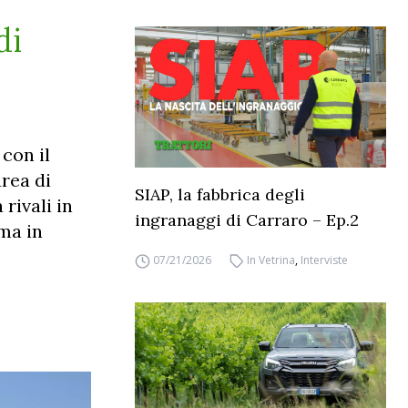
di
con il
rea di
SIAP, la fabbrica degli
rivali in
ingranaggi di Carraro – Ep.2
ma in
07/21/2026
In Vetrina
,
Interviste