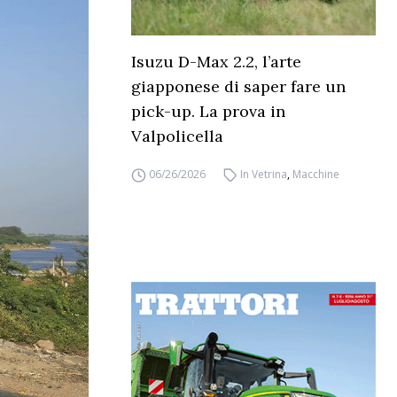
Isuzu D-Max 2.2, l’arte
giapponese di saper fare un
pick-up. La prova in
Valpolicella
06/26/2026
In Vetrina
,
Macchine