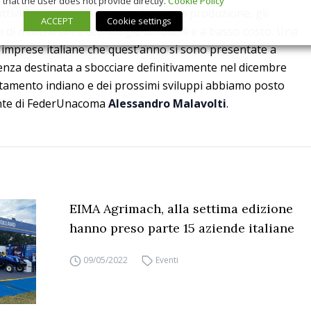
that the user does not provide directly.
Cookie Policy
tività e il valore aggiunto della loro produzione, gli
ACCEPT
Cookie settings
o di macchinari e tecnologie affidabili e a basso costo. Una
e imprese italiane che quest’anno si sono presentate a
nza destinata a sbocciare definitivamente nel dicembre
ntamento indiano e dei prossimi sviluppi abbiamo posto
nte di FederUnacoma
Alessandro Malavolti
.
EIMA Agrimach, alla settima edizione
hanno preso parte 15 aziende italiane
09/05/2022
Eventi