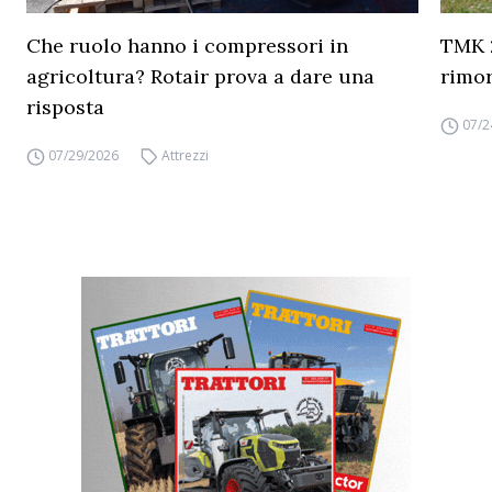
Che ruolo hanno i compressori in
TMK 2
agricoltura? Rotair prova a dare una
rimor
risposta
07/2
07/29/2026
Attrezzi