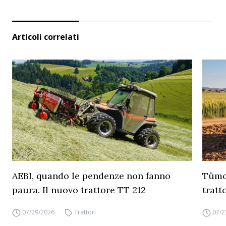
Articoli correlati
AEBI, quando le pendenze non fanno
Tümos
paura. Il nuovo trattore TT 212
tratt
07/29/2026
Trattori
07/2