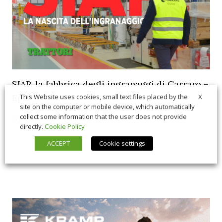
SIAP, la fabbrica degli ingranaggi di Carraro –
X
Ep.2
This Website uses cookies, small text files placed by the
site on the computer or mobile device, which automatically
collect some information that the user does not provide
07/21/2026
In Vetrina
,
Interviste
directly.
Cookie Policy
ACCEPT
Cookie settings