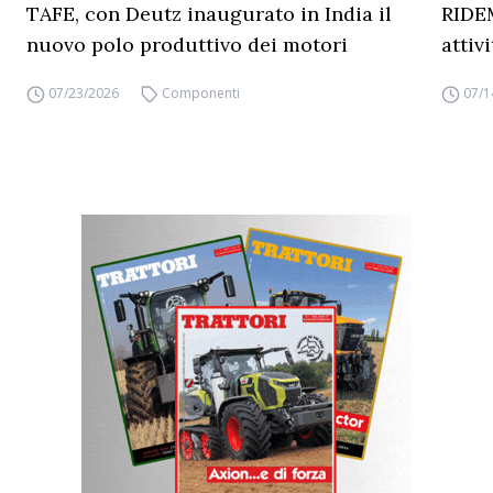
TAFE, con Deutz inaugurato in India il
RIDEM
nuovo polo produttivo dei motori
attiv
07/23/2026
Componenti
07/1