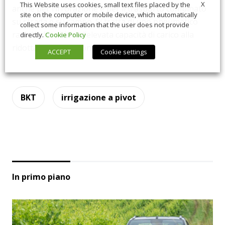
X
This Website uses cookies, small text files placed by the
anche per l’irrorazione e per il trasporto combinato
site on the computer or mobile device, which automatically
su strada e su campo. Si tratta di uno pneumatico
collect some information that the user does not provide
radiale che abbina l’elevata capacità di carico alla
directly.
Cookie Policy
ridotta compattazione.
ACCEPT
Cookie settings
BKT
irrigazione a pivot
In primo piano