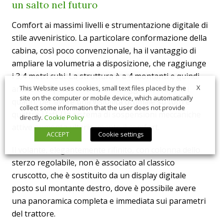
un salto nel futuro
Comfort ai massimi livelli e strumentazione digitale di
stile avveniristico. La particolare conformazione della
cabina, così poco convenzionale, ha il vantaggio di
ampliare la volumetria a disposizione, che raggiunge
i 3,4 metri cubi. La struttura è a 4 montanti e quindi
X
anche la superficie vetrata è maggiore, 6,6 metri
This Website uses cookies, small text files placed by the
site on the computer or mobile device, which automatically
quadri, per avere una visibilità ottimale su tutti e
collect some information that the user does not provide
quattro i lati. Un sistema di sospensioni meccaniche
directly.
Cookie Policy
attive aumenta ulteriormente il comfort.
ACCEPT
Cookie settings
Il volante, elegantemente rifinito, con colonna dello
sterzo regolabile, non è associato al classico
cruscotto, che è sostituito da un display digitale
posto sul montante destro, dove è possibile avere
una panoramica completa e immediata sui parametri
del trattore.