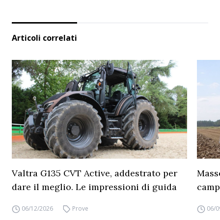
Articoli correlati
Valtra G135 CVT Active, addestrato per
Masse
dare il meglio. Le impressioni di guida
camp
06/12/2026
Prove
06/0