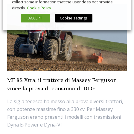
collect some information that the user does not provide
directly.
Cookie Policy
ACCEPT
Cookie settings
MF 8S Xtra, il trattore di Massey Ferguson
vince la prova di consumo di DLG
La sigla tedesca ha messo alla prova diversi trattori,
con potenze massime fino a 330 cv. Per Massey
Ferguson erano presenti i modelli con trasmissioni
Dyna E-Power e Dyna-VT