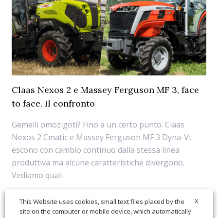
Claas Nexos 2 e Massey Ferguson MF 3, face
to face. Il confronto
Gemelli omozigoti? Fino a un certo punto. Claas
Nexos 2 Cmatic e Massey Ferguson MF 3 Dyna-Vt
escono con cambio continuo dalla stessa linea
produttiva ma alcune caratteristiche divergono.
Vediamo quali
04/20/2026
Trattori
X
This Website uses cookies, small text files placed by the
site on the computer or mobile device, which automatically