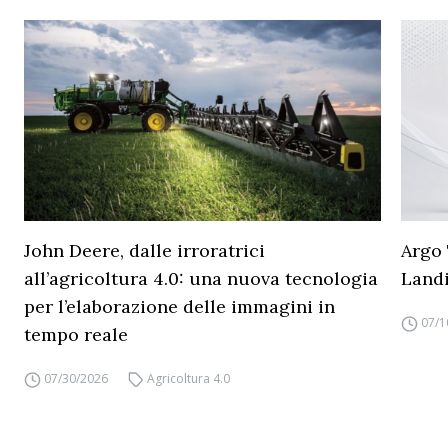
John Deere, dalle irroratrici
Argo 
all’agricoltura 4.0: una nuova tecnologia
Land
per l’elaborazione delle immagini in
07/1
tempo reale
07/30/2026
Agricoltura 4.0