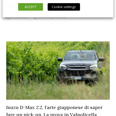
Ep.2
ACCEPT
Cookie settings
07/21/2026
In Vetrina
,
Interviste
Isuzu D-Max 2.2, l’arte giapponese di saper
fare un pick-up. La prova in Valpolicella