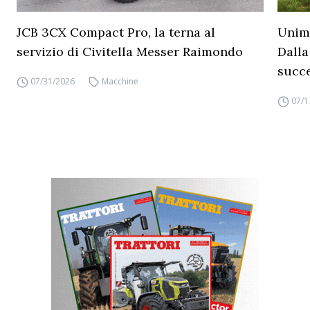
JCB 3CX Compact Pro, la terna al
Unimo
servizio di Civitella Messer Raimondo
Dalla
succ
07/31/2026
Macchine
07/1