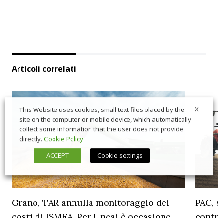
Articoli correlati
X
This Website uses cookies, small text files placed by the
site on the computer or mobile device, which automatically
collect some information that the user does not provide
directly.
Cookie Policy
ACCEPT
Cookie settings
Grano, TAR annulla monitoraggio dei
PAC, 
costi di ISMEA. Per Uncai è occasione
contr