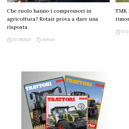
Che ruolo hanno i compressori in
TMK 2
agricoltura? Rotair prova a dare una
rimor
risposta
07/2
07/29/2026
Attrezzi