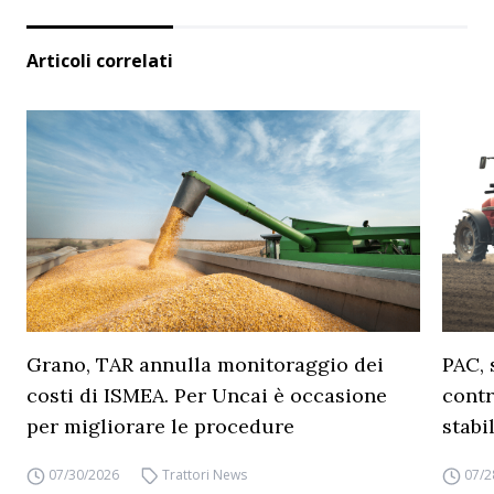
Articoli correlati
Grano, TAR annulla monitoraggio dei
PAC, 
costi di ISMEA. Per Uncai è occasione
contr
per migliorare le procedure
stabi
07/30/2026
Trattori News
07/2