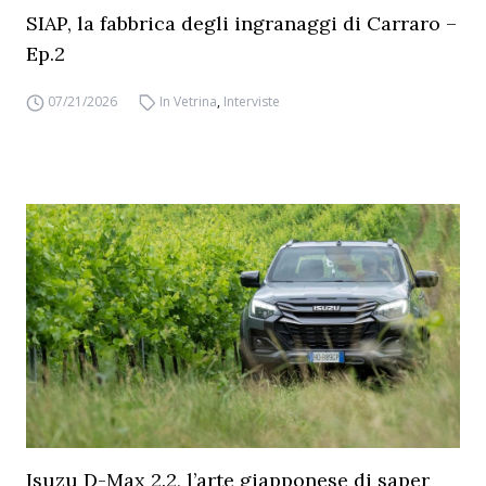
SIAP, la fabbrica degli ingranaggi di Carraro –
Ep.2
07/21/2026
In Vetrina
,
Interviste
Isuzu D-Max 2.2, l’arte giapponese di saper