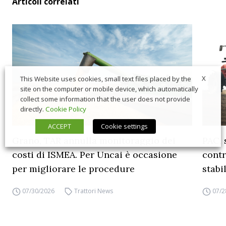
Articoli correlati
X
This Website uses cookies, small text files placed by the
site on the computer or mobile device, which automatically
collect some information that the user does not provide
directly.
Cookie Policy
ACCEPT
Cookie settings
Grano, TAR annulla monitoraggio dei
PAC, 
costi di ISMEA. Per Uncai è occasione
contr
per migliorare le procedure
stabi
07/30/2026
Trattori News
07/2