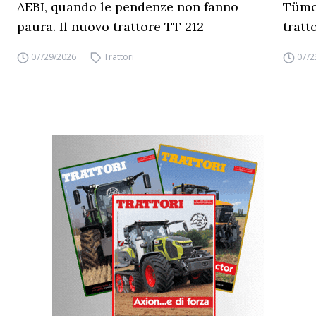
AEBI, quando le pendenze non fanno
Tümos
paura. Il nuovo trattore TT 212
tratt
07/29/2026
Trattori
07/2